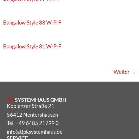
Bungalow Style 88 W-P-F
Bungalow Style 81 W-P-F
Weiter
→
PK
SYSTEMHAUS GMBH
Koblenzer Straße 21
56412 Nentershausen
Tel: +49 6485 21799 0
info(at)pksystemhaus.de
SERVICE