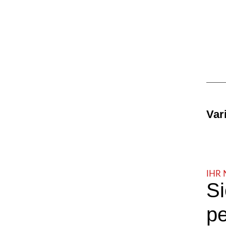
Var
IHR 
Si
pe