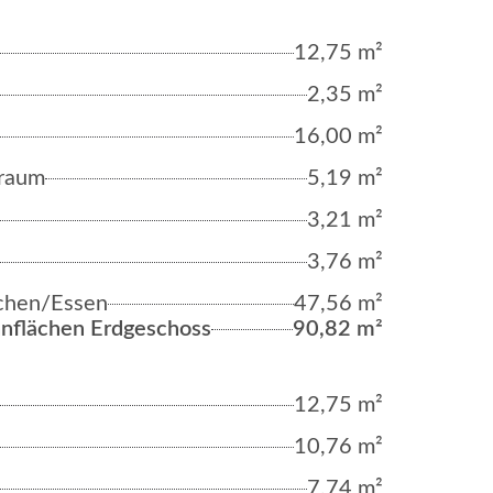
12,75 m²
2,35 m²
16,00 m²
raum
5,19 m²
3,21 m²
3,76 m²
hen/Essen
47,56 m²
flächen Erdgeschoss
90,82 m²
12,75 m²
10,76 m²
7,74 m²