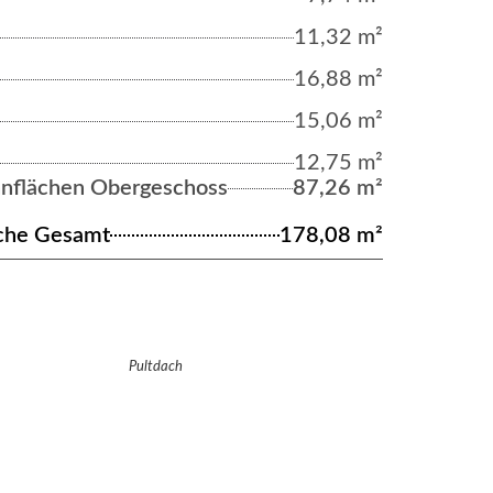
11,32 m²
16,88 m²
15,06 m²
12,75 m²
flächen Obergeschoss
87,26 m²
che Gesamt
178,08 m²
Pultdach