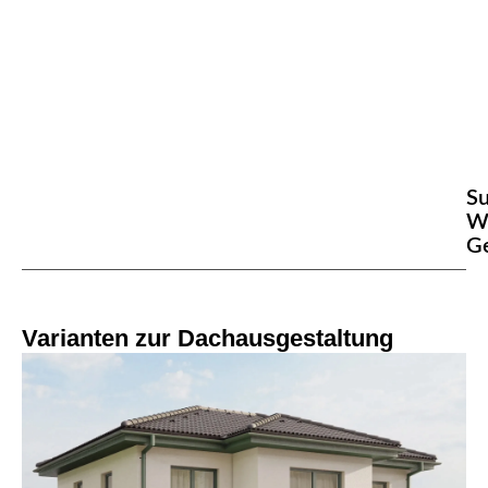
S
W
G
Varianten zur Dachausgestaltung